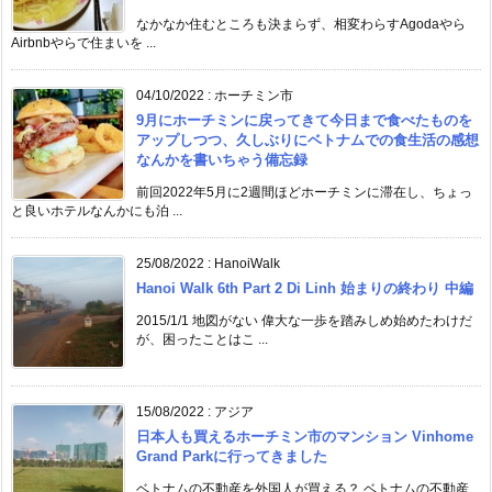
なかなか住むところも決まらず、相変わらすAgodaやら
Airbnbやらで住まいを ...
04/10/2022
:
ホーチミン市
9月にホーチミンに戻ってきて今日まで食べたものを
アップしつつ、久しぶりにベトナムでの食生活の感想
なんかを書いちゃう備忘録
前回2022年5月に2週間ほどホーチミンに滞在し、ちょっ
と良いホテルなんかにも泊 ...
25/08/2022
:
HanoiWalk
Hanoi Walk 6th Part 2 Di Linh 始まりの終わり 中編
2015/1/1 地図がない 偉大な一歩を踏みしめ始めたわけだ
が、困ったことはこ ...
15/08/2022
:
アジア
日本人も買えるホーチミン市のマンション Vinhome
Grand Parkに行ってきました
ベトナムの不動産を外国人が買える？ ベトナムの不動産