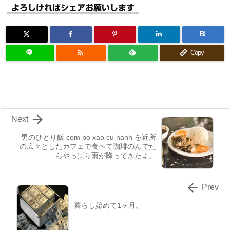
よろしければシェアお願いします
B!

Copy

Next
男のひとり飯 com bo xao cu hanh を近所
の広々としたカフェで食べて珈琲のんでた
らやっぱり雨が降ってきたよ。

Prev
暮らし始めて1ヶ月。