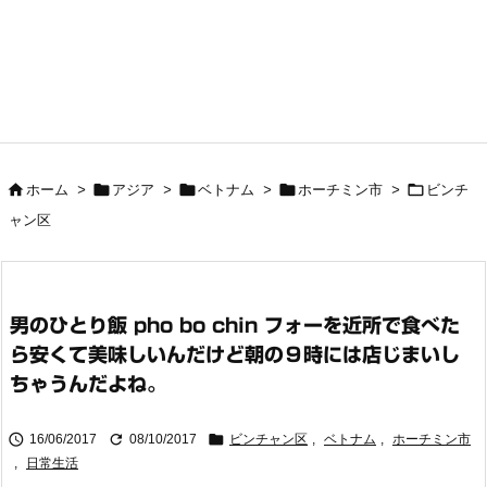





ホーム
>
アジア
>
ベトナム
>
ホーチミン市
>
ビンチ
ャン区
男のひとり飯 pho bo chin フォーを近所で食べた
ら安くて美味しいんだけど朝の９時には店じまいし
ちゃうんだよね。



16/06/2017
08/10/2017
ビンチャン区
,
ベトナム
,
ホーチミン市
,
日常生活