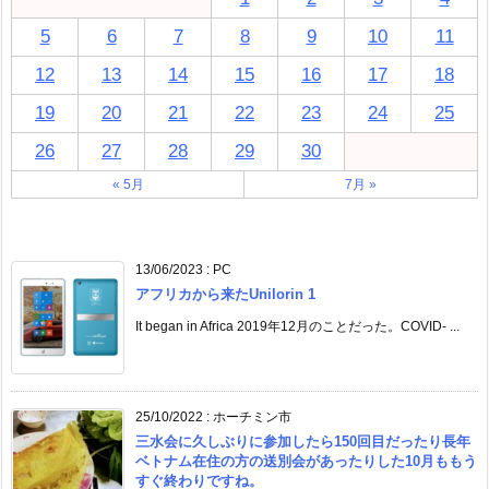
5
6
7
8
9
10
11
12
13
14
15
16
17
18
19
20
21
22
23
24
25
26
27
28
29
30
« 5月
7月 »
13/06/2023
:
PC
アフリカから来たUnilorin 1
It began in Africa 2019年12月のことだった。COVID- ...
25/10/2022
:
ホーチミン市
三水会に久しぶりに参加したら150回目だったり長年
ベトナム在住の方の送別会があったりした10月ももう
すぐ終わりですね。