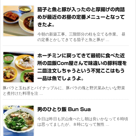
茄子と魚と豚が入ったのと厚揚げの肉詰
めが最近のお昼の定番メニューとなって
きたよ。
今朝の新築工事。三階部分の柱を立てる作業。 昼
の定番とかしてきてる茄子と魚と豚が ...
ホーチミンに戻ってきて最初に食べた近
所の皿飯Com屋さんで味違いの豚料理を
二皿注文しちゃうという不覚ここはもう
一品は魚でしょうよ。
豚バラと玉ねぎとパイナップルに、豚バラの塊と野沢菜みたいな野菜
と煮付けた料理を注 ...
男のひとり飯 Bun Sua
今日は昨日も沢山食べたし朝は良いかなって６時頃
は思ってましたが、８時になって無性 ...