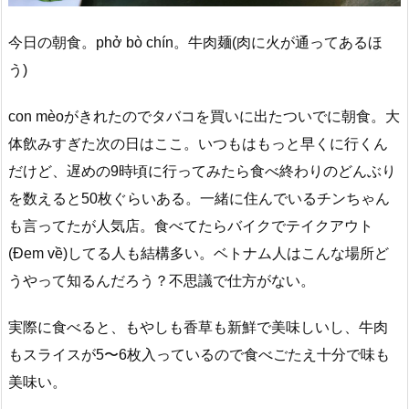
今日の朝食。phở bò chín。牛肉麺(肉に火が通ってあるほ
う)
con mèoがきれたのでタバコを買いに出たついでに朝食。大
体飲みすぎた次の日はここ。いつもはもっと早くに行くん
だけど、遅めの9時頃に行ってみたら食べ終わりのどんぶり
を数えると50枚ぐらいある。一緒に住んでいるチンちゃん
も言ってたが人気店。食べてたらバイクでテイクアウト
(Đem về)してる人も結構多い。ベトナム人はこんな場所ど
うやって知るんだろう？不思議で仕方がない。
実際に食べると、もやしも香草も新鮮で美味しいし、牛肉
もスライスが5〜6枚入っているので食べごたえ十分で味も
美味い。