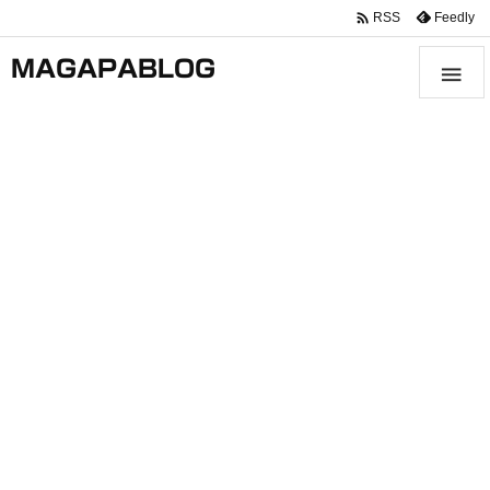

Feedly
RSS
MAGAPABLOG
