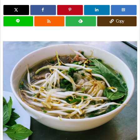
B!

Copy