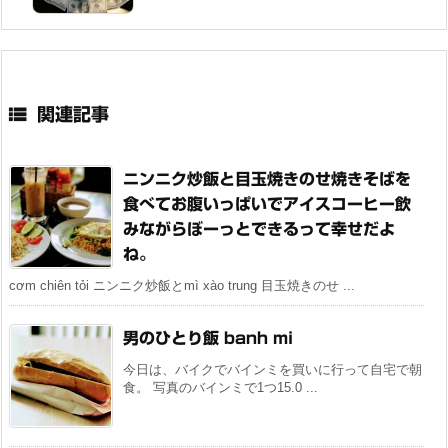

関連記事
ニンニク炒飯と目玉焼きのせ焼きそばを
食べてお腹いっぱいでアイスコーヒー飲
みながらぼーっとできるって幸せだよ
ね。
cơm chiên tỏi ニンニク炒飯とmì xào trung 目玉焼きのせ ...
男のひとり飯 banh mi
今日は、バイクでバインミを買いに行って自宅で朝
食。 写真のバインミで1つ15.0 ...