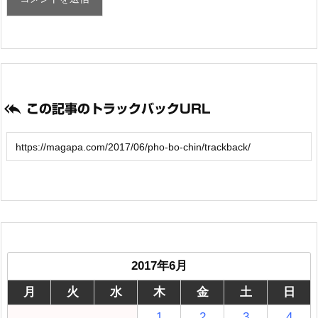

この記事のトラックバックURL
2017年6月
月
火
水
木
金
土
日
1
2
3
4