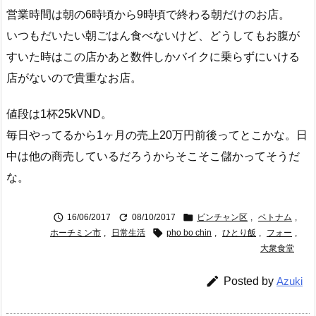
営業時間は朝の6時頃から9時頃で終わる朝だけのお店。
いつもだいたい朝ごはん食べないけど、どうしてもお腹が
すいた時はこの店かあと数件しかバイクに乗らずにいける
店がないので貴重なお店。
値段は1杯25kVND。
毎日やってるから1ヶ月の売上20万円前後ってとこかな。日
中は他の商売しているだろうからそこそこ儲かってそうだ
な。



16/06/2017
08/10/2017
ビンチャン区
,
ベトナム
,

ホーチミン市
,
日常生活
pho bo chin
,
ひとり飯
,
フォー
,
大衆食堂

Posted by
Azuki