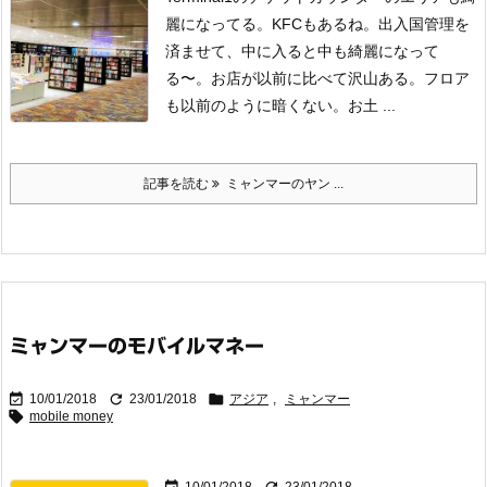
麗になってる。KFCもあるね。
出入国管理を
済ませて、中に入ると中も綺麗になって
る〜。お店が以前に比べて沢山ある。
フロア
も以前のように暗くない。
お土 ...
記事を読む
ミャンマーのヤン ...
ミャンマーのモバイルマネー



10/01/2018
23/01/2018
アジア
,
ミャンマー

mobile money

