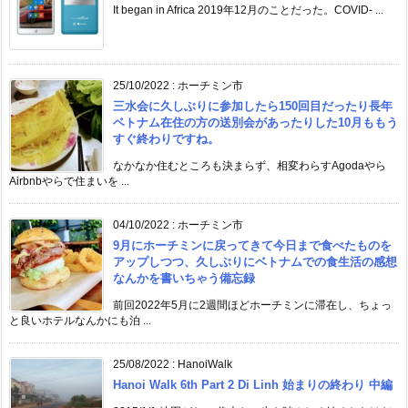
It began in Africa 2019年12月のことだった。COVID- ...
25/10/2022
:
ホーチミン市
三水会に久しぶりに参加したら150回目だったり長年
ベトナム在住の方の送別会があったりした10月ももう
すぐ終わりですね。
なかなか住むところも決まらず、相変わらすAgodaやら
Airbnbやらで住まいを ...
04/10/2022
:
ホーチミン市
9月にホーチミンに戻ってきて今日まで食べたものを
アップしつつ、久しぶりにベトナムでの食生活の感想
なんかを書いちゃう備忘録
前回2022年5月に2週間ほどホーチミンに滞在し、ちょっ
と良いホテルなんかにも泊 ...
25/08/2022
:
HanoiWalk
Hanoi Walk 6th Part 2 Di Linh 始まりの終わり 中編