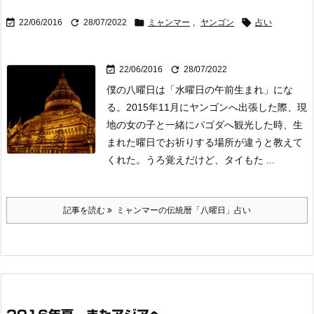




22/06/2016
28/07/2022
ミャンマー
,
ヤンゴン
占い


22/06/2016
28/07/2022
僕の八曜日は「水曜日の午前生まれ」にな
る。
2015年11月にヤンゴンへ出張した際、現
地の女の子と一緒にパゴダへ観光した時、
生
まれた曜日でお祈りする場所が違うと教えて
くれた。
うろ覚えだけど、タイもた ...
記事を読む
ミャンマーの伝統暦「八曜日」占い