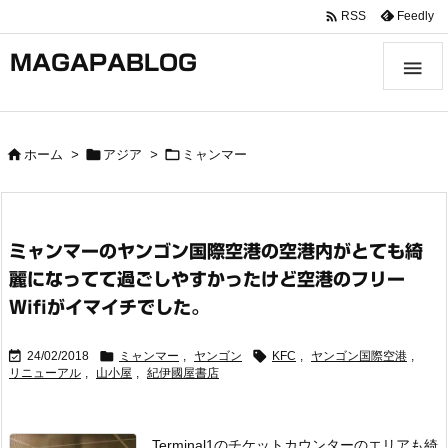

Feedly
RSS
MAGAPABLOG




ホーム
>
アジア
>
ミャンマー
ミャンマーのヤンゴン国際空港の空港内がとても綺
麗になってて過ごしやすかったけど空港のフリー
Wifiがイマイチでした。



24/02/2018
ミャンマー
,
ヤンゴン
KFC
,
ヤンゴン国際空港
,
リニューアル
,
山小屋
,
紀伊國屋書店
Terminal1のチケットカウンターのエリアも綺