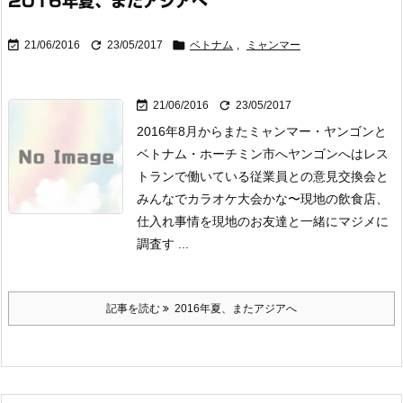
2016年夏、またアジアへ



21/06/2016
23/05/2017
ベトナム
,
ミャンマー


21/06/2016
23/05/2017
2016年8月からまたミャンマー・ヤンゴンと
ベトナム・ホーチミン市へ
ヤンゴンへはレス
トランで働いている従業員との意見交換会と
みんなでカラオケ大会かな〜
現地の飲食店、
仕入れ事情を現地のお友達と一緒にマジメに
調査す ...
記事を読む
2016年夏、またアジアへ