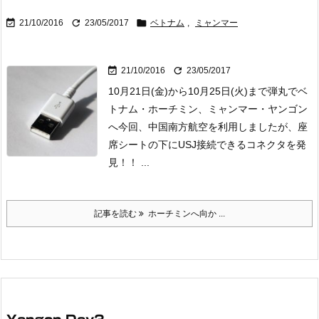



21/10/2016
23/05/2017
ベトナム
,
ミャンマー


21/10/2016
23/05/2017
10月21日(金)から10月25日(火)まで弾丸で
ベ
トナム・ホーチミン、ミャンマー・ヤンゴン
へ
今回、中国南方航空を利用しましたが、
座
席シートの下にUSJ接続できるコネクタを発
見！！
...
記事を読む
ホーチミンへ向か ...