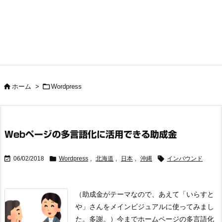


ホーム
>
Wordpress
Webページの多言語化に活用できる助成金



06/02/2018
Wordpress
,
北海道
,
日本
,
沖縄
インバウンド
（助成金がテーマなので、あえて「いらすと
や」さんをメインビジュアルに使ってみまし
た。多謝。）
今までホームページの多言語化