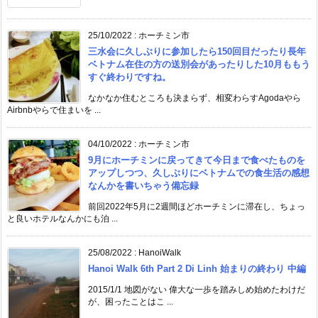
25/10/2022
:
ホーチミン市
三水会に久しぶりに参加したら150回目だったり長年
ベトナム在住の方の送別会があったりした10月ももう
すぐ終わりですね。
なかなか住むところも決まらず、相変わらすAgodaやら
Airbnbやらで住まいを ...
04/10/2022
:
ホーチミン市
9月にホーチミンに戻ってきて今日まで食べたものを
アップしつつ、久しぶりにベトナムでの食生活の感想
なんかを書いちゃう備忘録
前回2022年5月に2週間ほどホーチミンに滞在し、ちょっ
と良いホテルなんかにも泊 ...
25/08/2022
:
HanoiWalk
Hanoi Walk 6th Part 2 Di Linh 始まりの終わり 中編
2015/1/1 地図がない 偉大な一歩を踏みしめ始めたわけだ
が、困ったことはこ ...