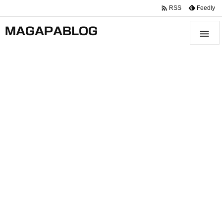

Feedly
RSS
MAGAPABLOG
