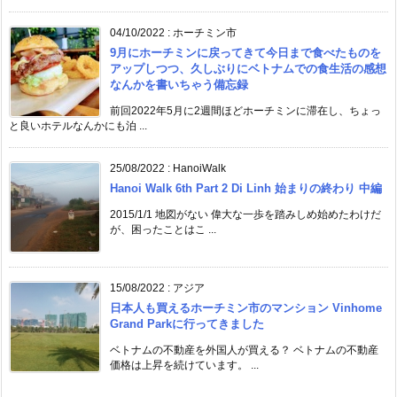
04/10/2022
:
ホーチミン市
9月にホーチミンに戻ってきて今日まで食べたものを
アップしつつ、久しぶりにベトナムでの食生活の感想
なんかを書いちゃう備忘録
前回2022年5月に2週間ほどホーチミンに滞在し、ちょっ
と良いホテルなんかにも泊 ...
25/08/2022
:
HanoiWalk
Hanoi Walk 6th Part 2 Di Linh 始まりの終わり 中編
2015/1/1 地図がない 偉大な一歩を踏みしめ始めたわけだ
が、困ったことはこ ...
15/08/2022
:
アジア
日本人も買えるホーチミン市のマンション Vinhome
Grand Parkに行ってきました
ベトナムの不動産を外国人が買える？ ベトナムの不動産
価格は上昇を続けています。 ...