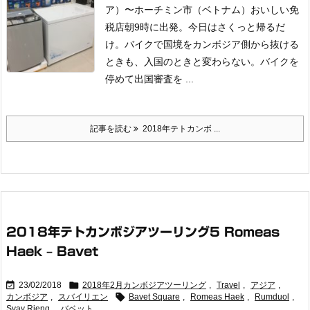
ア）〜ホーチミン市（ベトナム）おいしい免
税店
朝9時に出発。今日はさくっと帰るだ
け。
バイクで国境をカンボジア側から抜ける
ときも、入国のときと変わらない。バイクを
停めて出国審査を ...
記事を読む
2018年テトカンボ ...
2018年テトカンボジアツーリング5 Romeas
Haek – Bavet


23/02/2018
2018年2月カンボジアツーリング
,
Travel
,
アジア
,

カンボジア
,
スバイリエン
Bavet Square
,
Romeas Haek
,
Rumduol
,
Svay Rieng
,
バベット