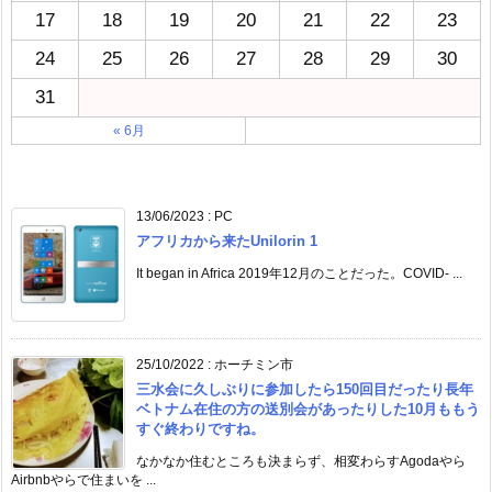
17
18
19
20
21
22
23
24
25
26
27
28
29
30
31
« 6月
13/06/2023
:
PC
アフリカから来たUnilorin 1
It began in Africa 2019年12月のことだった。COVID- ...
25/10/2022
:
ホーチミン市
三水会に久しぶりに参加したら150回目だったり長年
ベトナム在住の方の送別会があったりした10月ももう
すぐ終わりですね。
なかなか住むところも決まらず、相変わらすAgodaやら
Airbnbやらで住まいを ...