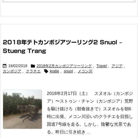
2018年テトカンボジアツーリング2 Snuol –
Stueng Trang


18/02/2018
2018年2月カンボジアツーリング
,
Travel
,
アジア
,

カンボジア
,
クラチエ
kratie
,
snuol
,
メコン川
2018年2月17日（土） スヌオル（カンボジ
ア）〜ストゥン・チャン（カンボジア）荒野
を駆け抜けろ（朝食抜きで）
スヌオルを朝6
時に出発。メコン川沿いのクラチエを目指し
国道7号線を走る。
しかし、陰鬱な光景であ
る。昨日に引き続き ...