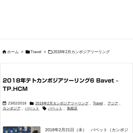



ホーム
>
Travel
>
2018年2月カンボジアツーリング
2018年テトカンボジアツーリング6 Bavet –
TP.HCM


23/02/2018
2018年2月カンボジアツーリング
,
Travel
,
アジア
,

カンボジア
,
バベット
バベット
,
免税店
2018年2月21日（水） バベット（カンボジ