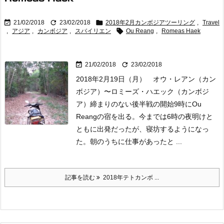



21/02/2018
23/02/2018
2018年2月カンボジアツーリング
,
Travel

,
アジア
,
カンボジア
,
スバイリエン
Ou Reang
,
Romeas Haek


21/02/2018
23/02/2018
2018年2月19日（月） オウ・レアン（カン
ボジア）〜ロミーズ・ハエック（カンボジ
ア）締まりのない後半戦の開始
9時にOu
Reangの宿を出る。今までは6時の夜明けと
ともに出発だったが、寝坊するようになっ
た。朝のうちに仕事があったと ...
記事を読む
2018年テトカンボ ...