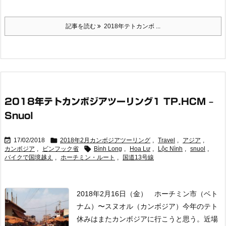
記事を読む
2018年テトカンボ ...
2018年テトカンボジアツーリング1 TP.HCM –
Snuol


17/02/2018
2018年2月カンボジアツーリング
,
Travel
,
アジア
,

カンボジア
,
ビンフック省
Bình Long
,
Hoa Lư
,
Lộc Nình
,
snuol
,
バイクで国境越え
,
ホーチミン・ルート
,
国道13号線
2018年2月16日（金） ホーチミン市（ベト
ナム）〜スヌオル（カンボジア）
今年のテト
休みはまたカンボジアに行こうと思う。近場