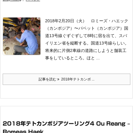
2018年2月20日（火） ロミーズ・ハエック
（カンボジア）〜バベット（カンボジア）国
道13号線
ぐずぐずして8時に宿を出て、スバ
イリエン省を縦断する。国道13号線らしい。
将来的に片側2車線の道路にしようと舗装工
事をしているところ。ほと ...
記事を読む
2018年テトカンボ ...
2018年テトカンボジアツーリング4 Ou Reang –
Romeas Haek