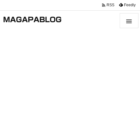

Feedly
RSS
MAGAPABLOG
