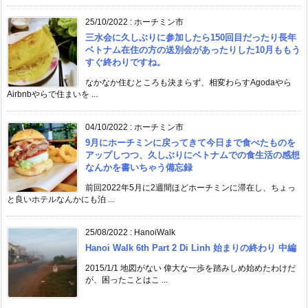
25/10/2022
:
ホーチミン市
三水会に久しぶりに参加したら150回目だったり長年
ベトナム在住の方の送別会があったりした10月ももう
すぐ終わりですね。
なかなか住むところも決まらず、相変わらすAgodaやら
Airbnbやらで住まいを ...
04/10/2022
:
ホーチミン市
9月にホーチミンに戻ってきて今日まで食べたものを
アップしつつ、久しぶりにベトナムでの食生活の感想
なんかを書いちゃう備忘録
前回2022年5月に2週間ほどホーチミンに滞在し、ちょっ
と良いホテルなんかにも泊 ...
25/08/2022
:
HanoiWalk
Hanoi Walk 6th Part 2 Di Linh 始まりの終わり 中編
2015/1/1 地図がない 偉大な一歩を踏みしめ始めたわけだ
が、困ったことはこ ...