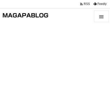

Feedly
RSS
MAGAPABLOG
