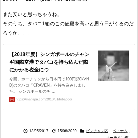
まだ安いと思っちゃうね。
そのうち、タバコ1箱のこの値段を高いと思う日がくるのだ
ろうか。。。
【2018年度】シンガポールのチャン
ギ国際空港でタバコを持ち込んだ際
にかかる税金につ
今回、ホーチミンから日本円で100円(20kVN
D)のタバコ「CRAVEN」を持ち込みしまし
た。 シンガポールのチ ...
https://magapa.com/2018/01/tobacco/



18/05/2017
15/08/2020
ビンチャン区
,
ベトナム
,
ホーチミン市