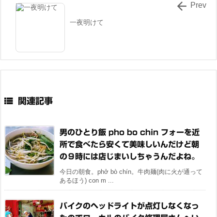

Prev
一夜明けて

関連記事
男のひとり飯 pho bo chin フォーを近
所で食べたら安くて美味しいんだけど朝
の９時には店じまいしちゃうんだよね。
今日の朝食。phở bò chín。牛肉麺(肉に火が通って
あるほう) con m ...
バイクのヘッドライトが点灯しなくなっ