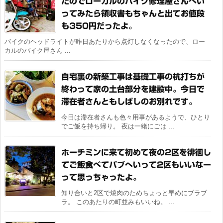
たのでローカルのバイク修理屋さんへい
ってみたら領収書もちゃんと出てお値段
も350円だったよ。
バイクのヘッドライトが昨日あたりから点灯しなくなったので、ロー
カルのバイク屋さん ...
自宅裏の新築工事は基礎工事の杭打ちが
終わって家の土台部分を建設中。今日で
滞在者さんともしばしのお別れです。
今日は滞在者さんも色々用事があるようで、ひとり
でご飯を持ち帰り。 夜は一緒にごは ...
ホーチミンに来て初めて夜の2区を徘徊し
てご飯食べてパブへいって2区もいいなー
って思っちゃったよ。
知り合いと2区で焼肉のためちょっと早めにブラブ
ラ。 このあたりの町並みもいいね。 ...