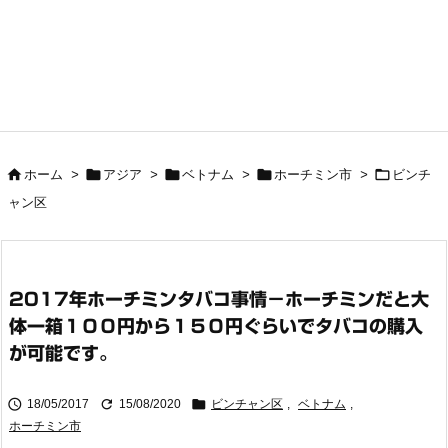





ホーム
>
アジア
>
ベトナム
>
ホーチミン市
>
ビンチ
ャン区
2017年ホーチミンタバコ事情−ホーチミンだと大
体一箱１００円から１５０円ぐらいでタバコの購入
が可能です。



18/05/2017
15/08/2020
ビンチャン区
,
ベトナム
,
ホーチミン市