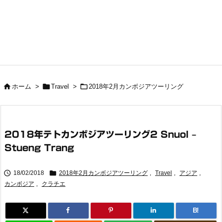



ホーム
>
Travel
>
2018年2月カンボジアツーリング
2018年テトカンボジアツーリング2 Snuol –
Stueng Trang


18/02/2018
2018年2月カンボジアツーリング
,
Travel
,
アジア
,
カンボジア
,
クラチエ
B!