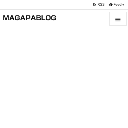

Feedly
RSS
MAGAPABLOG
