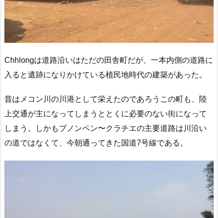
Chhlongは道路沿いはただの田舎町だが、一本内側の道路に
入ると遺跡になりかけている植民地時代の建築があった。
昔はメコン川の川港として栄えたのであろうこの町も、陸
上交通が主になってしまうととくに必要のない街になって
しまう。しかもプノンペン〜クラチエの主要道路は川沿い
の道ではなくて、今朝通ってきた国道7号線である。