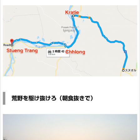
荒野を駆け抜けろ（朝食抜きで）