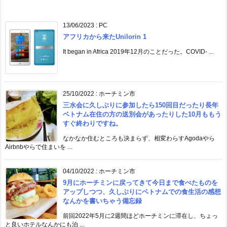
13/06/2023
:
PC
アフリカから来たUnilorin 1
It began in Africa 2019年12月のことだった。COVID- ...
25/10/2022
:
ホーチミン市
三水会に久しぶりに参加したら150回目だったり長年
ベトナム在住の方の送別会があったりした10月ももう
すぐ終わりですね。
なかなか住むところも決まらず、相変わらすAgodaやら
Airbnbやらで住まいを ...
04/10/2022
:
ホーチミン市
9月にホーチミンに戻ってきて今日まで食べたものを
アップしつつ、久しぶりにベトナムでの食生活の感想
なんかを書いちゃう備忘録
前回2022年5月に2週間ほどホーチミンに滞在し、ちょっ
と良いホテルなんかにも泊 ...