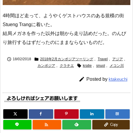
4時間ほど走って、ようやくゲストハウスのある規模の街
Stueng Trangに着いた。
結局メガネを作った以外は朝から走り詰めだった。のんび
り旅行するはずだったのにままならないものだ。


18/02/2018
2018年2月カンボジアツーリング
,
Travel
,
アジア
,

カンボジア
,
クラチエ
kratie
,
snuol
,
メコン川

Posted by
ktakeuchi
よろしければシェアお願いします
B!

Copy