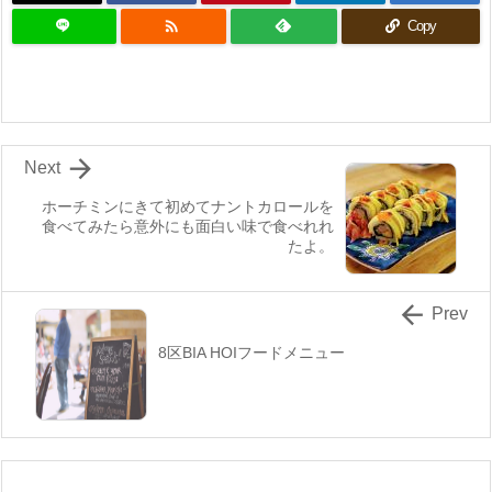

Copy

Next
ホーチミンにきて初めてナントカロールを
食べてみたら意外にも面白い味で食べれれ
たよ。

Prev
8区BIA HOIフードメニュー