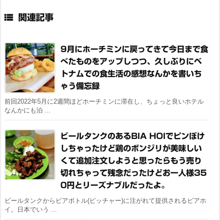

関連記事
9月にホーチミンに戻ってきて今日まで食
べたものをアップしつつ、久しぶりにベ
トナムでの食生活の感想なんかを書いち
ゃう備忘録
前回2022年5月に2週間ほどホーチミンに滞在し、ちょっと良いホテル
なんかにも泊 ...
ビールタンクのあるBIA HOIでピンぼけ
しちゃったけど鶏のボンジリが美味しい
くて追加注文しようと思ったらもう売り
切れちゃって残念だったけどお一人様35
0円とリーズナブルだったよ。
ビールタンクからビアボトル(ピッチャー)に注がれて提供されるビアホ
イ。日本でいう ...