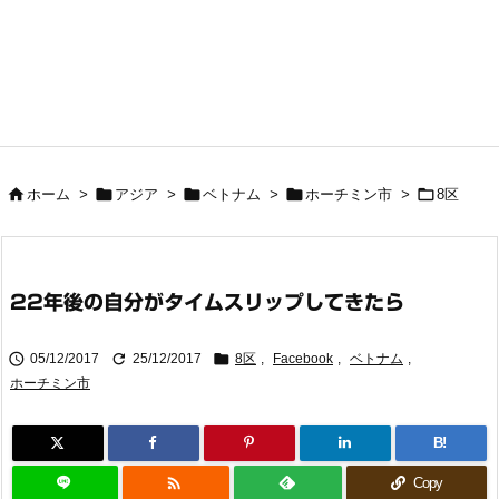





ホーム
>
アジア
>
ベトナム
>
ホーチミン市
>
8区
22年後の自分がタイムスリップしてきたら



05/12/2017
25/12/2017
8区
,
Facebook
,
ベトナム
,
ホーチミン市
B!

Copy