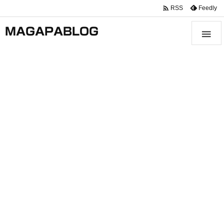

Feedly
RSS
MAGAPABLOG
