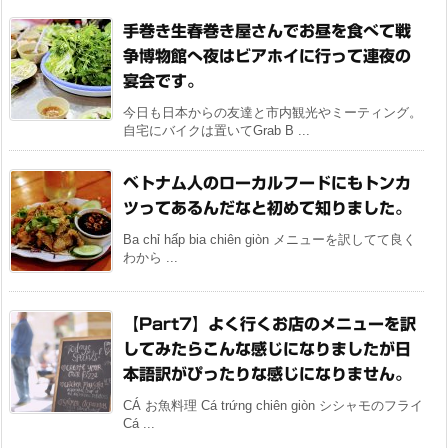
手巻き生春巻き屋さんでお昼を食べて戦
争博物館へ夜はビアホイに行って連夜の
宴会です。
今日も日本からの友達と市内観光やミーティング。
自宅にバイクは置いてGrab B ...
ベトナム人のローカルフードにもトンカ
ツってあるんだなと初めて知りました。
Ba chỉ hấp bia chiên giòn メニューを訳してて良く
わから ...
【Part7】よく行くお店のメニューを訳
してみたらこんな感じになりましたが日
本語訳がぴったりな感じになりません。
CÁ お魚料理 Cá trứng chiên giòn シシャモのフライ
Cá ...