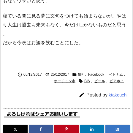
もなくウザいと思う。
寝ている間に見る夢に文句をつけても始まらないが、やは
り人生は過去も未来もなく、今だけしかないものだと思う
。
だから今晩はお酒を飲むことにした。



05/12/2017
25/12/2017
8区
,
Facebook
,
ベトナム
,

ホーチミン市
BIA
,
ビール
,
ビアホイ

Posted by
ktakeuchi
よろしければシェアお願いします
B!