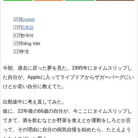
English
日本語
한국어
Tiếng Việt
中文
今朝、過去に戻った夢を見た。1995年にタイムスリッ
プし
た自分が、Appleに入ってライブドアからザガー
バーグにい
けとか若い自分に教えてた。
出勤途中に考え直してみた。
仮に、22年後の66歳の自分が、今ここにタイムスリッ
プし
てきて、酒を飲むなとか野菜を食えとか運動をしろと
か言
って、その理由に自分の病気自慢を始めたら、たとえ
よう