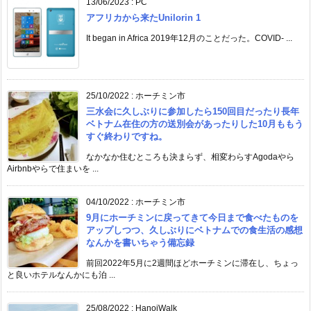
13/06/2023
:
PC
アフリカから来たUnilorin 1
It began in Africa 2019年12月のことだった。COVID- ...
25/10/2022
:
ホーチミン市
三水会に久しぶりに参加したら150回目だったり長年
ベトナム在住の方の送別会があったりした10月ももう
すぐ終わりですね。
なかなか住むところも決まらず、相変わらすAgodaやら
Airbnbやらで住まいを ...
04/10/2022
:
ホーチミン市
9月にホーチミンに戻ってきて今日まで食べたものを
アップしつつ、久しぶりにベトナムでの食生活の感想
なんかを書いちゃう備忘録
前回2022年5月に2週間ほどホーチミンに滞在し、ちょっ
と良いホテルなんかにも泊 ...
25/08/2022
:
HanoiWalk