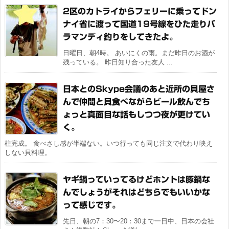
2区のカトライからフェリーに乗ってドン
ナイ省に渡って国道19号線をひた走りバ
ラマンディ釣りをしてきたよ。
日曜日、朝4時。 あいにくの雨。まだ昨日のお酒が
残っている。 昨日知り合った友人 ...
日本とのSkype会議のあと近所の貝屋さ
んで仲間と貝食べながらビール飲んでち
ょっと真面目な話もしつつ夜が更けてい
く。
柱完成。 食べさし感が半端ない。いつ行っても同じ注文で代わり映え
しない貝料理。
ヤギ鍋っていってるけどホントは豚鍋な
んでしょうがそれはどちらでもいいかな
って感じです。
先日、朝の7：30〜20：30まで一日中、日本の会社