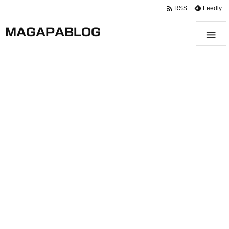

Feedly
RSS
MAGAPABLOG
