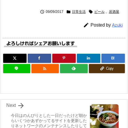



09/09/2017
日常生活
ビール
,
居酒屋

Posted by
Azuki
よろしければシェアお願いします
B!

Copy

Next
今日はのんびりとした一日だったけど朝か
らいくつかあずかってるサイトを更新した
りネットワークのメンテナンスしたりして