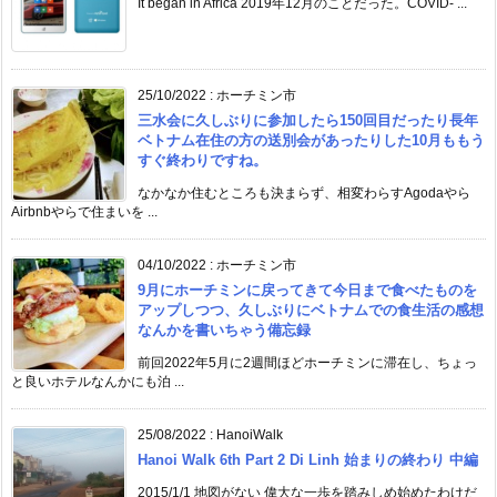
It began in Africa 2019年12月のことだった。COVID- ...
25/10/2022
:
ホーチミン市
三水会に久しぶりに参加したら150回目だったり長年
ベトナム在住の方の送別会があったりした10月ももう
すぐ終わりですね。
なかなか住むところも決まらず、相変わらすAgodaやら
Airbnbやらで住まいを ...
04/10/2022
:
ホーチミン市
9月にホーチミンに戻ってきて今日まで食べたものを
アップしつつ、久しぶりにベトナムでの食生活の感想
なんかを書いちゃう備忘録
前回2022年5月に2週間ほどホーチミンに滞在し、ちょっ
と良いホテルなんかにも泊 ...
25/08/2022
:
HanoiWalk
Hanoi Walk 6th Part 2 Di Linh 始まりの終わり 中編
2015/1/1 地図がない 偉大な一歩を踏みしめ始めたわけだ