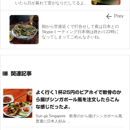
いたら日が暮れて雷がなりだしてるよ。

Prev
朝から空港近くで打合せして夜は日本との
Skypeミーティング日本側は終わり22時に
なってしまってごめんなさいね。

関連記事
よく行く1杯25円のビアホイで軟骨のか
ら揚げシンガポール風を注文したらこん
な感じだったよ。
Sụn gà Singapore 軟骨のから揚げシンガポール風
普通に日本人好み ...