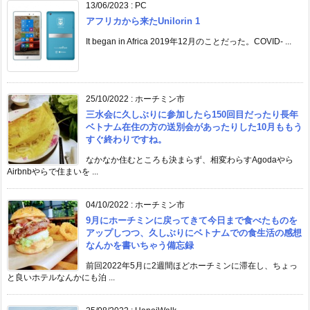
13/06/2023
:
PC
アフリカから来たUnilorin 1
It began in Africa 2019年12月のことだった。COVID- ...
25/10/2022
:
ホーチミン市
三水会に久しぶりに参加したら150回目だったり長年
ベトナム在住の方の送別会があったりした10月ももう
すぐ終わりですね。
なかなか住むところも決まらず、相変わらすAgodaやら
Airbnbやらで住まいを ...
04/10/2022
:
ホーチミン市
9月にホーチミンに戻ってきて今日まで食べたものを
アップしつつ、久しぶりにベトナムでの食生活の感想
なんかを書いちゃう備忘録
前回2022年5月に2週間ほどホーチミンに滞在し、ちょっ
と良いホテルなんかにも泊 ...