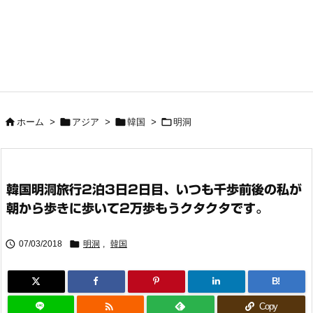




ホーム
>
アジア
>
韓国
>
明洞
韓国明洞旅行2泊3日2日目、いつも千歩前後の私が
朝から歩きに歩いて2万歩もうクタクタです。


07/03/2018
明洞
,
韓国
B!

Copy