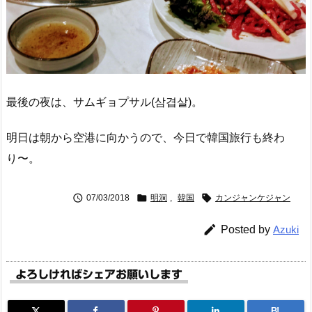
最後の夜は、サムギョプサル(삼겹살)。
明日は朝から空港に向かうので、今日で韓国旅行も終わ
り〜。



07/03/2018
明洞
,
韓国
カンジャンケジャン

Posted by
Azuki
よろしければシェアお願いします
B!