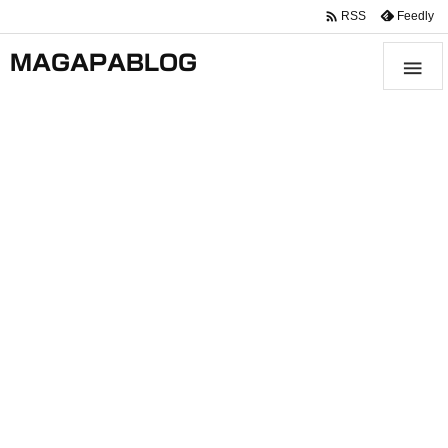

Feedly
RSS
MAGAPABLOG
