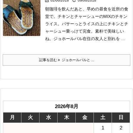


02/06/2018
09/06/2018
朝珈琲を飲んだあと、早めの昼食を近所の食
堂で。
チキンとチャーシューのMIXのチキン
ライス。
バサーっとライスの上にチキンとチ
ャーシュー乗っけて完食。素朴で美味しい
ね。
ジョホールバル在住の友人と別れを ...
記事を読む
ジョホールバルと ...
2026年8月
月
火
水
木
金
土
日
1
2