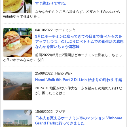
すぐ終わりですね。
なかなか住むところも決まらず、相変わらすAgodaやら
Airbnbやらで住まいを ...
04/10/2022
:
ホーチミン市
9月にホーチミンに戻ってきて今日まで食べたものを
アップしつつ、久しぶりにベトナムでの食生活の感想
なんかを書いちゃう備忘録
前回2022年5月に2週間ほどホーチミンに滞在し、ちょっ
と良いホテルなんかにも泊 ...
25/08/2022
:
HanoiWalk
Hanoi Walk 6th Part 2 Di Linh 始まりの終わり 中編
2015/1/1 地図がない 偉大な一歩を踏みしめ始めたわけだ
が、困ったことはこ ...
15/08/2022
:
アジア
日本人も買えるホーチミン市のマンション Vinhome
Grand Parkに行ってきました