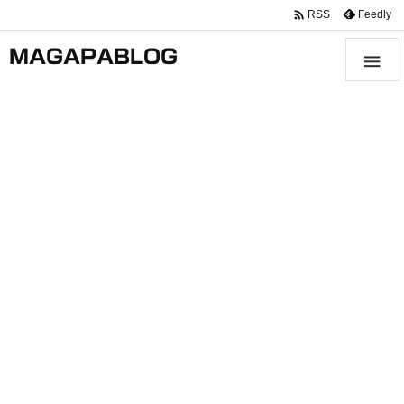

Feedly
RSS
MAGAPABLOG
