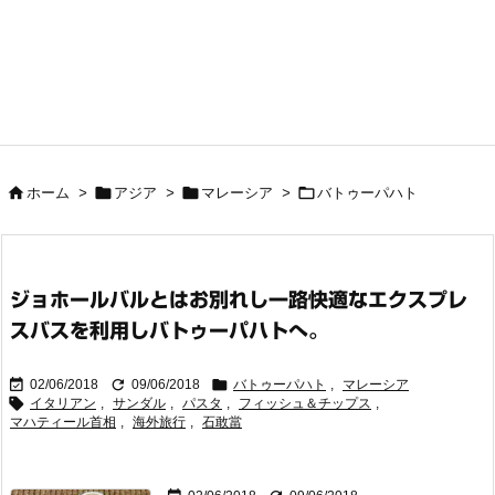




ホーム
>
アジア
>
マレーシア
>
バトゥーパハト
ジョホールバルとはお別れし一路快適なエクスプレ
スバスを利用しバトゥーパハトへ。



02/06/2018
09/06/2018
バトゥーパハト
,
マレーシア

イタリアン
,
サンダル
,
パスタ
,
フィッシュ＆チップス
,
マハティール首相
,
海外旅行
,
石敢當